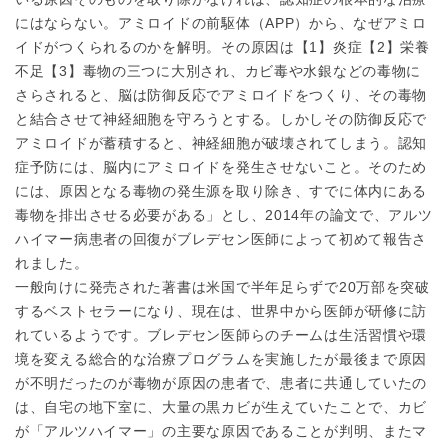
にはならない。アミロイドの前駆体（APP）から、なぜアミロ
イドがつくられるのかを解明。その原因は【1】炎症【2】栄養
不足【3】毒物の三つに大別され、カビ毒や水銀などの毒物に
さらされると、脳は防御反応でアミロイドをつくり、その毒物
と結合させて神経細胞を守ろうとする。しかしその防御反応で
アミロイドが蓄積すると、神経細胞が破壊されてしまう。認知
症予防には、脳内にアミロイドを発生させないこと。そのため
には、原因となる毒物の発生源を取り除き、すでに体内にある
毒物を排出させる必要がある」とし、2014年の論文で、アルツ
ハイマー病患者の回復がブレデセン医師によって初めて報告さ
れました。
一般向けに発売された著書は米国で半年足らずで20万部を突破
するベストセラーになり、現在は、世界中から医師が研修に訪
れているようです。ブレデセン医師らのチームは生活習慣や環
境を変える総合的な治療プログラムを実施したが最後まで原因
が不明だったのが毒物が原因の患者で、患者に共通していたの
は、自宅の地下室に、大量の黒カビが生えていたことで、カビ
が「アルツハイマー」の主要な原因であることが判明、またマ