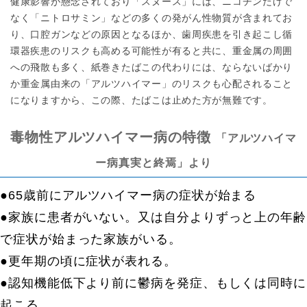
健康影響が懸念されており「スヌース」には、ニコチンだけで
なく「ニトロサミン」などの多くの発がん性物質が含まれてお
り、口腔ガンなどの原因となるほか、歯周疾患を引き起こし循
環器疾患のリスクも高める可能性が有ると共に、重金属の周囲
への飛散も多く、紙巻きたばこの代わりには、ならないばかり
か重金属由来の「アルツハイマー」のリスクも心配されること
になりますから、この際、たばこは止めた方が無難です。
毒物性アルツハイマー病の特徴
「アルツハイマ
ー病真実と終焉」より
●65歳前にアルツハイマー病の症状が始まる
●家族に患者がいない。又は自分よりずっと上の年齢
で症状が始まった家族がいる。
●更年期の頃に症状が表れる。
●認知機能低下より前に鬱病を発症、もしくは同時に
起こる。