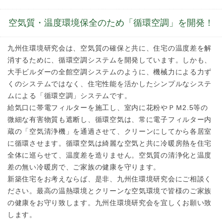
空気質・温度環境保全のため「循環空調」を開発！
九州住環境研究会は、空気質の確保と共に、住宅の温度差を解
消するために、循環空調システムを開発しています。しかも、
大手ビルダーの全館空調システムのように、機械力による力ず
くのシステムではなく、住宅性能を活かしたシンプルなシステ
ムによる「循環空調」システムです。
給気口に帯電フィルターを施工し、室内に花粉やＰＭ2.5等の
微細な有害物質も遮断し、循環空気は、常に電子フィルター内
蔵の「空気清浄機」を通過させて、クリーンにしてから各居室
に循環させます。循環空気は綺麗な空気と共に冷暖房熱を住宅
全体に巡らせて、温度差を造りません。空気質の清浄化と温度
差の無い冷暖房で、ご家族の健康を守ります。
新築住宅をお考えならば、是非、九州住環境研究会にご相談く
ださい。最高の温熱環境とクリーンな空気環境で皆様のご家族
の健康をお守り致します。九州住環境研究会を宜しくお願い致
します。