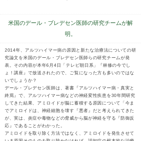
米国のデール・ブレデセン医師の研究チームが解
明。
2014年、アルツハイマー病の原因と新たな治療法についての研
究論文を米国のデール・ブレデセン医師らの研究チームが発
表。その内容が本年6月4日「テレビ朝日系」『林修の今でし
ょ！講座』で放送されたので、ご覧になった方も多いのではな
いでしょうか？
デール・ブレデセン医師は、著書『アルツハイマー病・真実と
終焉』で、アルツハイマー病などの神経変性疾患を30年間研究
してきた結果、アミロイドが脳に蓄積する原因について「今ま
でアミロイドは、神経細胞を壊す『悪者』だと考えられてきた
が、実は、炎症や毒物などの脅威から脳が神経を守る『防御反
応』であることがわかった。
アミロイドを取り除く方法ではなく、アミロイドを発生させて
いる原因そのものを取り除かなければ、認知症の根本的な治療