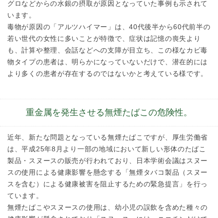
グロなどからの水銀の摂取が原因となっていた事例も示されて
います。
毒物が原因の「アルツハイマー」は、40代後半から60代前半の
若い世代の女性に多いことが特徴で、症状は記憶の喪失より
も、計算や整理、会話などへの支障が目立ち、この様なカビ毒
物タイプの患者は、明らかになっていないだけで、潜在的には
より多くの患者が存在するのではないかと考えている様です。
重金属を発生させる無煙たばこの危険性。
近年、新たな問題となっている無煙たばこですが、厚生労働省
は、平成25年8月より一部の地域において新しい形体のたばこ
製品・スヌースの販売が行われており、日本学術会議はスヌー
スの使用による健康影響を懸念する「無煙タバコ製品（スヌー
スを含む）による健康被害を阻止するための緊急提言」を行っ
ています。
無煙たばこやスヌースの使用は、幼小児の誤飲を含めた種々の