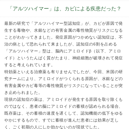
「アルツハイマー」は、カビによる疾患だった？
最新の研究で「アルツハイマー型認知症」が、カビが原因で発
生する毒物や、水銀などの有害金属の毒性物質がリスクになる
ことがわかってきました。発症原因がつかめない認知症は、不
治の病として恐れられて来ましたが、認知症の6割を占める
「アルツハイマー」型は、脳内にアミロイドβ（以下、アミロ
イド）というたんぱく質がたまり、神経細胞が破壊されて発症
すると考えられています。
特効薬といえる治療薬も有りませんでしたが、今回、米国の研
究チームにより、アミロイドがつくられる原因が、水銀などの
有害金属やカビ毒等の毒性物質がリスクになっていることが突
き止められました。
現状の認知症の薬は、アミロイドが発生する原因を取り除くも
のではなく、患者の脳にアミロイドの蓄積が認められる場合、
既存薬は、その蓄積の速度を遅くして、認知機能の低下をゆる
やかにするもので、すでに蓄積が進んだ患者には効果が乏し
く、ごく初期の人にしか効かないのが現状でした。